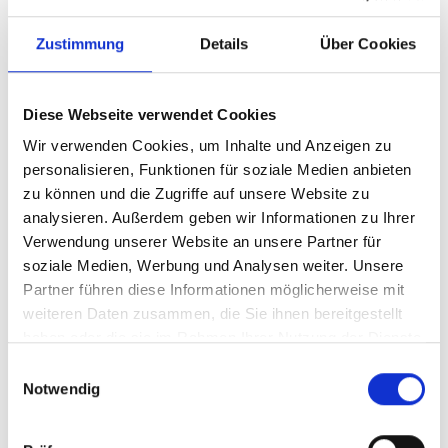
Zitronensäure, um die Zähne aufzuhellen. Davon raten wir
dringend ab – denn während Backpulver Granulate enthält,
Zustimmung
Details
Über Cookies
die wie Aktivkohle einen Schleifpapier-Effekt haben, greift
die hochaggressive Zitronensäure den Zahnschmelz direkt
an. Stattdessen sollten Sie auf Kokosöl zurückgreifen: Seine
Diese Webseite verwendet Cookies
antibakterielle Wirkung fördert die Zahngesundheit, dient
Wir verwenden Cookies, um Inhalte und Anzeigen zu
also der Kariesvorbeugung und sorgt langfristig für hellere
personalisieren, Funktionen für soziale Medien anbieten
Zähne. Doch Achtung: Kokosöl ist kein Ersatz für Zahnpasta.
zu können und die Zugriffe auf unsere Website zu
Sie sollten es also ausschließlich als Zusatzmittel zur
analysieren. Außerdem geben wir Informationen zu Ihrer
regulären Zahnpflege verwenden.
Verwendung unserer Website an unsere Partner für
soziale Medien, Werbung und Analysen weiter. Unsere
Professionelle Zahnaufhellung: Wir
Partner führen diese Informationen möglicherweise mit
beraten Sie gern.
weiteren Daten zusammen, die Sie ihnen bereitgestellt
haben oder die sie im Rahmen Ihrer Nutzung der Dienste
gesammelt haben.
Einwilligungsauswahl
Weiße Zähne sind zwar optisch schön, stehen aber nicht
Notwendig
pauschal für gesunde Zähne. Von den ästhetischen
Ansprüchen einmal abgesehen sind leichte Verfärbungen,
wie sie z.B. durch den Genuss von Kaffee oder Tee