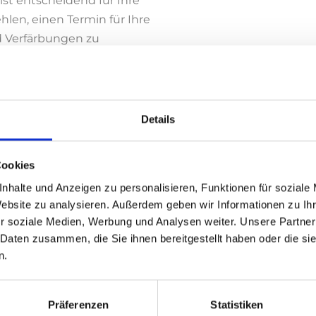
ist entscheidend für Ihre
len, einen Termin für Ihre
d Verfärbungen zu
Ihre Zähne strahlend und
hre PZR und investieren
Details
nelle Zahnreinigung in München a
Cookies
nhalte und Anzeigen zu personalisieren, Funktionen für soziale
nchen von unseren
speziell dafür geschulten
Prophylax
Website zu analysieren. Außerdem geben wir Informationen zu I
leisch und sprechen über Ihre tägliche Mundhygiene. Im
r soziale Medien, Werbung und Analysen weiter. Unsere Partner
e entfernen wir mit
speziellen Handinstrumenten
; ha
 Daten zusammen, die Sie ihnen bereitgestellt haben oder die s
nkronen und -hälsen auch schwer zugängliche Stellen 
n.
Präferenzen
Statistiken
me verwenden unsere Prophylaxefachkräfte
Zahnseide
u