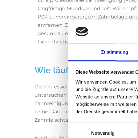
Eine professionelle Zahnreinigung (PZR) 
langfristige Mundgesundheit. Wir empfeh
PZR zu vereinbaren, um Zahnbeläge un
entfernen, Zahnstein vorzubeugen und 
gesund zu erhalten. Buchen Sie gleich I
Sie in Ihr strahlendes Lächeln!
Zustimmung
Wie läuft eine Professio
Diese Webseite verwendet 
Wir verwenden Cookies, um I
Die Professionelle Zahnreinigung in Mü
und die Zugriffe auf unsere 
untersuchen wir Ihre Zähne und das Zahnf
Website an unsere Partner fü
Zahnreinigung in München. Weiche Beläg
möglicherweise mit weiteren
Leibe. Dabei reinigen wir neben den Zah
der Dienste gesammelt habe
Zahnfleischtaschen.
Einwilligungsauswahl
Notwendig
Für die Reinigung der Zahnzwischenräu