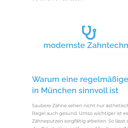
Implantologie
Internationale Zahnarztpraxis
Intraoralscanner
modernste Zahntechn
Kieferorthopädie
Warum eine regelmäßige
Kinderzahnheilkunde
in München sinnvoll ist
Laserbehandlung
Saubere Zähne sehen nicht nur ästhetisch
Regel auch gesund. Umso wichtiger ist es
Naturheilkunde
Zähneputzen sorgfältig arbeiten. So lässt s