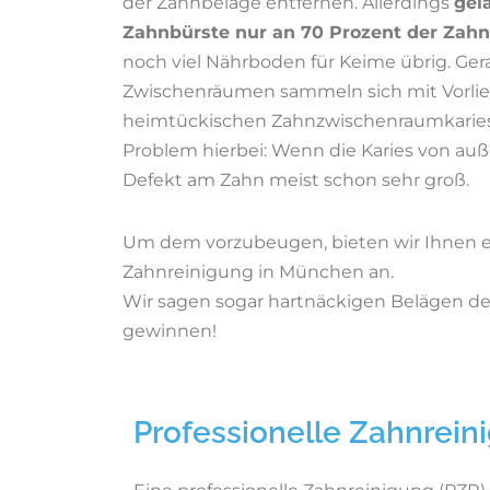
der Zahnbeläge entfernen. Allerdings
gel
PZR
Zahnbürste nur an 70 Prozent der Zahn
noch viel Nährboden für Keime übrig. Ger
Zwischenräumen sammeln sich mit Vorlieb
Prophylaxe
heimtückischen Zahnzwischenraumkaries
Problem hierbei: Wenn die Karies von auße
Röntgen
Defekt am Zahn meist schon sehr groß.
Veneers
Um dem vorzubeugen, bieten wir Ihnen ei
Zahnreinigung in München an.
Wir sagen sogar hartnäckigen Belägen d
Wurzelbehandlung
gewinnen!
Zahnarzt für Senioren
Professionelle Zahnrein