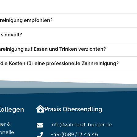
hnreinigung empfohlen?
 sinnvoll?
reinigung auf Essen und Trinken verzichten?
e Kosten für eine professionelle Zahnreinigung?
Kollegen
Praxis Obersendling
ger &
info@zahnarzt-burger.de
onelle
+49-(0)89 / 13 44 46