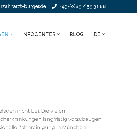
@zahnarzt-burger.de
+49-(0)89 / 59 31 88
GEN
INFOCENTER
BLOG
DE
ägen nicht bei. Die vielen
scherkrankungen langfristig vorzubeugen.
ssionelle Zahnreinigung in München