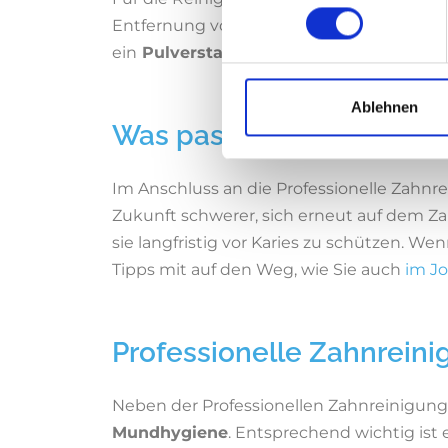
Entfernung von dunklen Farbbelägen, die 
ein
Pulverstahlgerät
zur Verfügung.
Ablehnen
Was passiert nach der Z
Im Anschluss an die Professionelle Zahnr
Zukunft schwerer, sich erneut auf dem Z
sie langfristig vor Karies zu schützen. W
Tipps mit auf den Weg, wie Sie auch
im Jo
Professionelle Zahnrein
Neben der Professionellen Zahnreinigung
Mundhygiene
. Entsprechend wichtig ist 