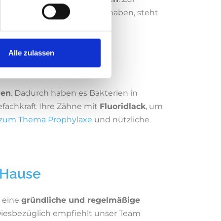
n auf den Zähnen abgesetzt haben, steht
Alle zulassen
hen
. Dadurch haben es Bakterien in
fachkraft Ihre Zähne mit
Fluoridlack
, um
 zum Thema Prophylaxe
und nützliche
 Hause
 eine
gründliche und regelmäßige
 Diesbezüglich empfiehlt unser Team