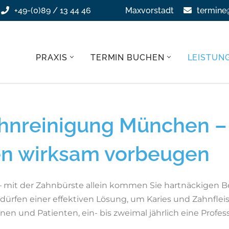
+49-(0)89 / 13 44 46
Maxvorstadt
termine
PRAXIS
TERMIN BUCHEN
LEISTUN
ahnreinigung München –
n wirksam vorbeugen
– mit der Zahnbürste allein kommen Sie hartnäckigen Bel
rfen einer effektiven Lösung, um Karies und Zahnflei
en und Patienten, ein- bis zweimal jährlich eine Profe