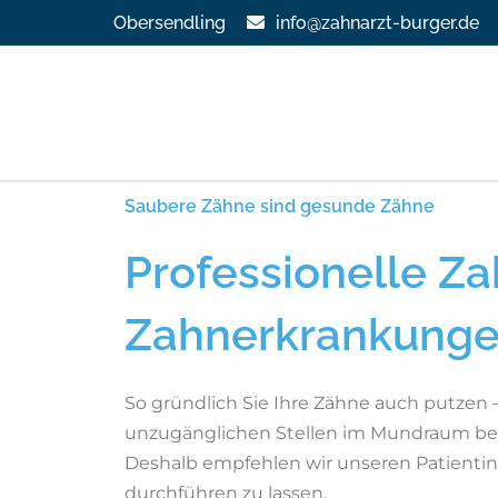
Obersendling
info@zahnarzt-burger.de
Zum
Inhalt
springen
Saubere Zähne sind gesunde Zähne
Bleaching
Professionelle Z
Cerec
Zahnerkrankunge
Durchsichtige Zahnspange
So gründlich Sie Ihre Zähne auch putzen 
unzugänglichen Stellen im Mundraum bedü
Funktionstherapie
Deshalb empfehlen wir unseren Patientinn
durchführen zu lassen.