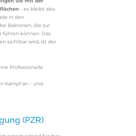
angen Sie mit der
flächen
– es bleibt also
ade in den
e Bakterien, die zur
 führen können. Das
n sichtbar wird, ist der
ne Professionelle
en Kampf an – und
igung (PZR)