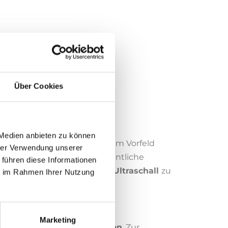
Über Cookies
b?
 Medien anbieten zu können
efachkräften
durchgeführt. Im Vorfeld
hrer Verwendung unserer
 Anschluss erfolgt die eigentliche
 führen diese Informationen
rten Belägen rücken wir mit
Ultraschall
zu
ie im Rahmen Ihrer Nutzung
wie Zahnfleischsaum und
Marketing
nd kleine
Interdentalbürsten
. Zur