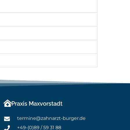
Praxis Maxvorstadt
termine@zahnarzt-burger.de
+49-(0)89 / 59 31 88