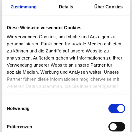
für die Mundgesundheit
Zustimmung
Details
Über Cookies
29. August 2025
Die Mundgesundheit umfasst weit mehr als nur das
Diese Webseite verwendet Cookies
Zähneputzen. Viele Menschen konzentrieren sich auf ihre
Wir verwenden Cookies, um Inhalte und Anzeigen zu
Zähne, vergessen jedoch häufig die Zunge – ein ebenso
personalisieren, Funktionen für soziale Medien anbieten
wichtiges…
zu können und die Zugriffe auf unsere Website zu
analysieren. Außerdem geben wir Informationen zu Ihrer
Verwendung unserer Website an unsere Partner für
Mehr lesen »
soziale Medien, Werbung und Analysen weiter. Unsere
Partner führen diese Informationen möglicherweise mit
weiteren Daten zusammen, die Sie ihnen bereitgestellt
haben oder die sie im Rahmen Ihrer Nutzung der Dienste
gesammelt haben.
Zahnfüllung raus? So reagieren Sie
Einwilligungsauswahl
Notwendig
richtig!
3. Juli 2025
Präferenzen