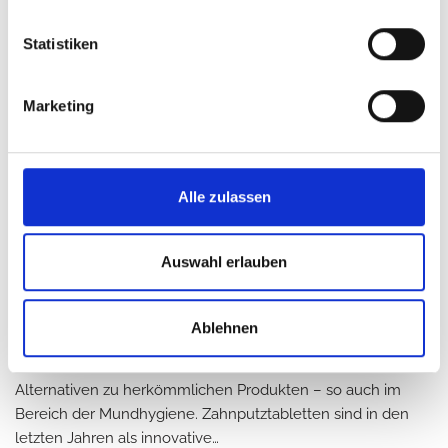
Ein kleiner Biss in ein knuspriges Brötchen – und plötzlich
spüren Sie ein Loch im Zahn: Die Zahnfüllung ist
Statistiken
rausgefallen. Für viele Patientinnen und Patienten…
Marketing
Mehr lesen »
Alle zulassen
Zahnputztabletten: Eine nachhaltige
Auswahl erlauben
Alternative zu Zahnpasta?
5. Juni 2025
Ablehnen
Immer mehr Menschen suchen nach umweltfreundlichen
Alternativen zu herkömmlichen Produkten – so auch im
Bereich der Mundhygiene. Zahnputztabletten sind in den
letzten Jahren als innovative…