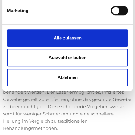
Zudem ist die Zahnbehandlung schonend und
schmerzarm, was besonders bei empfindlichen Zähnen
Marketing
von Vorteil ist.
Alle zulassen
Laserbehandlung des Zahnfleischs:
Schonende Therapie bei Parodontitis
Auswahl erlauben
Die Laserbehandlung des Zahnfleischs hat sich als eine
besonders schonende und effektive Therapiemethode
Ablehnen
bei Parodontitis etabliert. Durch den präzisen Einsatz des
Lasers können Zahnfleischerkrankungen effizient
behandelt werden. Der Laser ermöglicht es, infiziertes
Gewebe gezielt zu entfernen, ohne das gesunde Gewebe
zu beeinträchtigen. Diese schonende Vorgehensweise
sorgt für weniger Schmerzen und eine schnellere
Heilung im Vergleich zu traditionellen
Behandlungsmethoden.