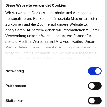
weniger Blutungen verursachen, da der Laser das
Diese Webseite verwendet Cookies
Gewebe gleichzeitig versiegelt. Dies ist besonders
Wir verwenden Cookies, um Inhalte und Anzeigen zu
vorteilhaft bei Eingriffen im empfindlichen Bereich des
personalisieren, Funktionen für soziale Medien anbieten
Zahnfleisches. Zudem sind Laserbehandlungen in der
zu können und die Zugriffe auf unsere Website zu
Regel minimalinvasiv.
analysieren. Außerdem geben wir Informationen zu Ihrer
Verwendung unserer Website an unsere Partner für
soziale Medien, Werbung und Analysen weiter. Unsere
Zahnreinigung mit Laser – Effektiv
Partner führen diese Informationen möglicherweise mit
und gründlich
weiteren Daten zusammen, die Sie ihnen bereitgestellt
haben oder die sie im Rahmen Ihrer Nutzung der Dienste
Die Zahnreinigung mit Laser bietet eine effektive und
gesammelt haben.
Einwilligungsauswahl
gründliche Reinigungsmethode für Patienten mit tiefen
Notwendig
Zahnfleischtaschen oder empfindlichen Zähnen. Durch
den Einsatz von Laserstrahlen können selbst schwer
Präferenzen
erreichbare Stellen im Mundraum erreicht werden, was
herkömmliche Reinigungsmethoden nicht immer
gewährleisten können. Der Laser wirkt desinfizierend,
Statistiken
reduziert Entzündungen und fördert die Gewebeheilung.