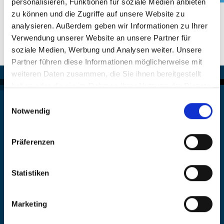
personalisieren, Funktionen für soziale Medien anbieten
zu können und die Zugriffe auf unsere Website zu
Finanzierung
analysieren. Außerdem geben wir Informationen zu Ihrer
Downloads
Verwendung unserer Website an unsere Partner für
soziale Medien, Werbung und Analysen weiter. Unsere
Lexikon
Partner führen diese Informationen möglicherweise mit
weiteren Daten zusammen, die Sie ihnen bereitgestellt
haben oder die sie im Rahmen Ihrer Nutzung der Dienste
gesammelt haben.
Einwilligungsauswahl
Zahnarztpraxis Dr. Jörg Burger & Kollegen
Notwendig
Das Praxisspektrum von Zahnarzt Dr. Burger & Kollegen
umfasst u.a. Prophylaxe, professionelle Zahnreinigung,
Präferenzen
Wurzelbehandlung, Cerec Behandlung und Bleaching.
Statistiken
Marketing
Praxis Obersendling