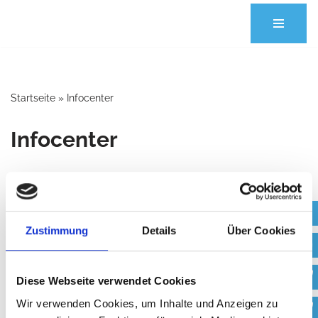
Zum
Inhalt
springen
Startseite
»
Infocenter
Infocenter
Infocenter für unsere
Patienten
Zustimmung
Details
Über Cookies
Neue Patienten
Diese Webseite verwendet Cookies
Wir verwenden Cookies, um Inhalte und Anzeigen zu
FAQ