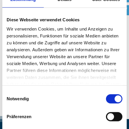
externen Abrechnungscentern zusammenarbeiten,
geben wir gerne deren Konditionen zur Finanzierung
Diese Webseite verwendet Cookies
von teurem Zahnersatz an sie weiter.
Wir verwenden Cookies, um Inhalte und Anzeigen zu
Sie haben dort die Möglichkeit bequem in Teilbeträgen
personalisieren, Funktionen für soziale Medien anbieten
zu zahlen und sie selbst bestimmen, wie hoch die Rate
zu können und die Zugriffe auf unsere Website zu
und die Laufzeit sein sollen. Die Laufzeit kann bis zu 36
analysieren. Außerdem geben wir Informationen zu Ihrer
Monaten betragen. Gar keine weiteren Kosten entstehen
Verwendung unserer Website an unsere Partner für
Ihnen, soweit Sie Ihre Rechnung in max. 6 Monatsraten
soziale Medien, Werbung und Analysen weiter. Unsere
begleichen.
Partner führen diese Informationen möglicherweise mit
weiteren Daten zusammen, die Sie ihnen bereitgestellt
haben oder die sie im Rahmen Ihrer Nutzung der Dienste
Sprechen Sie mit uns – wir werden gerne eine passende
gesammelt haben.
Finanzierungslösung für Sie finden.
Einwilligungsauswahl
Notwendig
Präferenzen