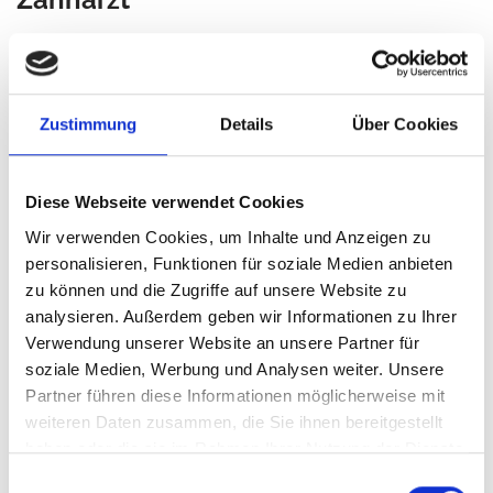
Damit Sie sich als Patient im Zahnarztstuhl weniger
ausgeliefert fühlen, ist eine vertrauensvolle Beziehung
zwischen Ihnen und Ihrem Arzt sehr wichtig. Suchen Sie
Zustimmung
Details
Über Cookies
nach Möglichkeit eine ausgewiesene Praxis auf, die sich auf
die Behandlung von Angstpatienten spezialisiert hat. Solche
Zahnarztpraxen sind in vielen größeren Städten zu finden.
Diese Webseite verwendet Cookies
Wir verwenden Cookies, um Inhalte und Anzeigen zu
Die Angst beim Namen nennen
personalisieren, Funktionen für soziale Medien anbieten
zu können und die Zugriffe auf unsere Website zu
analysieren. Außerdem geben wir Informationen zu Ihrer
Viele Zahnärzte sind mit dem Phänomen Zahnarztangst
Verwendung unserer Website an unsere Partner für
vertraut und bringen Verständnis für die Situation ihrer
soziale Medien, Werbung und Analysen weiter. Unsere
Patienten auf. Sprechen Sie Ihren Zahnarzt frühzeitig, wenn
Partner führen diese Informationen möglicherweise mit
möglich bereits im Erstgespräch oder vor Beginn der
weiteren Daten zusammen, die Sie ihnen bereitgestellt
Behandlung auf Ihre Ängste an. Möglicherweise hilft schon
haben oder die sie im Rahmen Ihrer Nutzung der Dienste
ein kurzes Gespräch dabei, Ihre Anspannung zu lösen. Im
gesammelt haben.
besten Fall bietet Ihnen Ihr Zahnarzt eine Behandlung unter
Einwilligungsauswahl