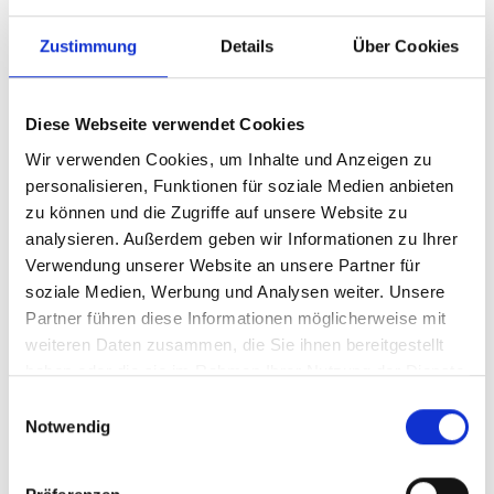
Zahnarztbesuche für Kinder beschäftigen. Diese können
auf spielerische Weise dabei helfen, die Ängste zu nehmen
Zustimmung
Details
Über Cookies
und gleichzeitig zu informieren.
Zahnarztbesuch: Kindgerechte
Diese Webseite verwendet Cookies
Methoden sorgen für positive
Wir verwenden Cookies, um Inhalte und Anzeigen zu
Gefühle
personalisieren, Funktionen für soziale Medien anbieten
zu können und die Zugriffe auf unsere Website zu
analysieren. Außerdem geben wir Informationen zu Ihrer
Die
Zahnhygiene
ist ein wichtiger Bestandteil für das
Verwendung unserer Website an unsere Partner für
Wohlbefinden und Gesundheit
– deshalb sind regelmäßige
soziale Medien, Werbung und Analysen weiter. Unsere
Zahnarztbesuche für Groß und Klein ein Muss. Mit
Partner führen diese Informationen möglicherweise mit
verschiedenen
Methoden
können Sie Ihren Nachwuchs
weiteren Daten zusammen, die Sie ihnen bereitgestellt
nicht nur beruhigen, sondern
sogar motivieren
. Verwandeln
haben oder die sie im Rahmen Ihrer Nutzung der Dienste
Sie den Zahnarztbesuch in ein
spannendes Erlebnis
, indem
gesammelt haben.
Einwilligungsauswahl
Sie offen über die Abläufe sprechen und Ihr Kind aktiv
Notwendig
einbeziehen. Mit einer Kombination aus Spiel, Spaß und
Bildung können Sie die
Neugier wecken
und den Arztbesuch
mit
positiven
Gefühlen
verbinden. Sie wünschen eine