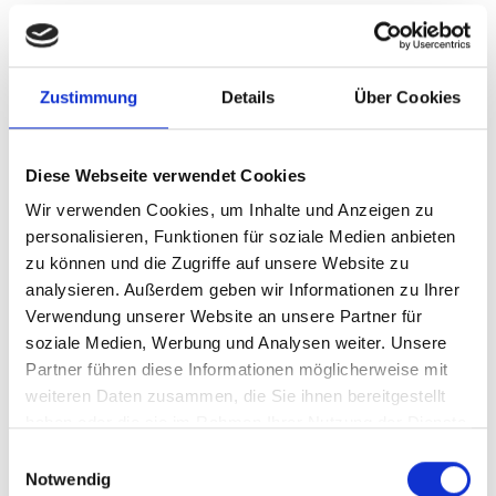
Wer sich zum Beispiel beim Essen das Zahnfleisch verletzt,
braucht sich in der Regel keine Sorgen machen, wenn eine
leichte Blutung im Mund auftritt. Da die Schleimhaut sich
sehr schnell regeneriert, tritt die Blutung normalerweise nur
Zustimmung
Details
Über Cookies
direkt nach der Verletzung auf; kleine Wunden oder Risse
verheilen schnell.
Sollte Ihr Zahnfleisch nach einem operativen Eingriff bluten,
Diese Webseite verwendet Cookies
sind die Ursachen meist auch nicht besorgniserregend,
Wir verwenden Cookies, um Inhalte und Anzeigen zu
sondern begründen sich schlichtweg auf das durch den
personalisieren, Funktionen für soziale Medien anbieten
Eingriff verletzte Zahnfleich. Dennoch sollten Sie Ihr
zu können und die Zugriffe auf unsere Website zu
Zahnfleisch im Auge behalten und bei wiederholt
analysieren. Außerdem geben wir Informationen zu Ihrer
auftretenden Blutungen oder anhaltender Blutung
Verwendung unserer Website an unsere Partner für
unbedingt einen Zahnarzt aufsuchen, um die Ursache
soziale Medien, Werbung und Analysen weiter. Unsere
abzuklären.
Partner führen diese Informationen möglicherweise mit
weiteren Daten zusammen, die Sie ihnen bereitgestellt
Hormonelle Ursachen
haben oder die sie im Rahmen Ihrer Nutzung der Dienste
gesammelt haben.
Einwilligungsauswahl
Notwendig
Auch hormonelle Schwankungen, die beispielsweise