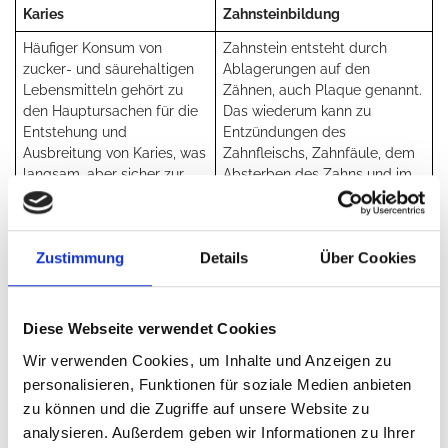
Karies
Zahnsteinbildung
Häufiger Konsum von
Zahnstein entsteht durch
zucker- und säurehaltigen
Ablagerungen auf den
Lebensmitteln gehört zu
Zähnen, auch Plaque genannt.
den Hauptursachen für die
Das wiederum kann zu
Entstehung und
Entzündungen des
Ausbreitung von Karies, was
Zahnfleischs, Zahnfäule, dem
langsam, aber sicher zur
Absterben des Zahns und im
Zersetzung des
Extremfall sogar zum
Zahnschmelzes führt.
Knochenabbau führen.
Zustimmung
Details
Über Cookies
Wie gelangen Bakterien aus dem
Mund in den Rest des Körpers?
Diese Webseite verwendet Cookies
Unsere Zähne sind über Blutgefäße und Nerven mit dem
Wir verwenden Cookies, um Inhalte und Anzeigen zu
Rest des Körpers verbunden. Daher gelangen Bakterien
personalisieren, Funktionen für soziale Medien anbieten
über kranke Zähne – beispielsweise eine entzündete
zu können und die Zugriffe auf unsere Website zu
Zahnwurzel – in die Blutbahn und können die Organe
analysieren. Außerdem geben wir Informationen zu Ihrer