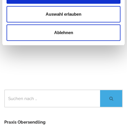
vereinbaren? Dann senden Sie uns bitte eine
Online-
Terminanfrage
zu. Wir sorgen dafür, dass die Gesundheit
Auswahl erlauben
Ihrer Zähne noch lange erhalten bleibt.
Ablehnen
Beitragsbild © statistique–
stock.adobe.com
Praxis Obersendling